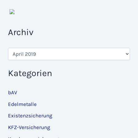
Archiv
A
r
c
h
Kategorien
i
v
bAV
Edelmetalle
Existenzsicherung
KFZ-Versicherung