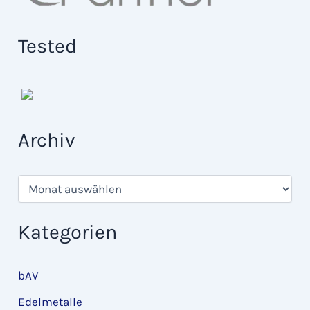
Tested
Archiv
A
r
c
h
Kategorien
i
v
bAV
Edelmetalle