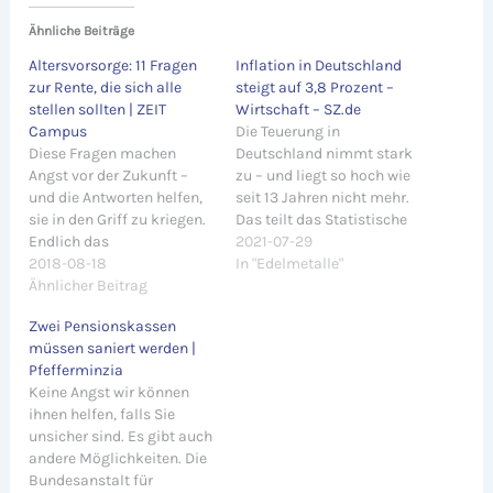
Ähnliche Beiträge
Altersvorsorge: 11 Fragen
Inflation in Deutschland
zur Rente, die sich alle
steigt auf 3,8 Prozent –
stellen sollten | ZEIT
Wirtschaft – SZ.de
Campus
Die Teuerung in
Diese Fragen machen
Deutschland nimmt stark
Angst vor der Zukunft –
zu – und liegt so hoch wie
und die Antworten helfen,
seit 13 Jahren nicht mehr.
sie in den Griff zu kriegen.
Das teilt das Statistische
Endlich das
Bundesamt mit. Quelle:
2021-07-29
Allerwichtigste zum
2018-08-18
Inflation in Deutschland
In "Edelmetalle"
allerlangweiligsten Thema
Ähnlicher Beitrag
steigt auf 3,8 Prozent -
wissen: Rente Quelle:
Wirtschaft - SZ.de
Zwei Pensionskassen
Altersvorsorge: 11 Fragen
müssen saniert werden |
zur Rente, die sich alle
Pfefferminzia
stellen sollten | ZEIT
Keine Angst wir können
Campus
ihnen helfen, falls Sie
unsicher sind. Es gibt auch
andere Möglichkeiten. Die
Bundesanstalt für