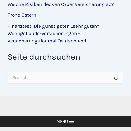
Welche Risiken decken Cyber Versicherung ab?
Frohe Ostern
Finanztest: Die günstigsten „sehr guten“
Wohngebäude-Versicherungen –
VersicherungsJournal Deutschland
Seite durchsuchen
S
u
c
h
e
n
n
a
c
MENU
h