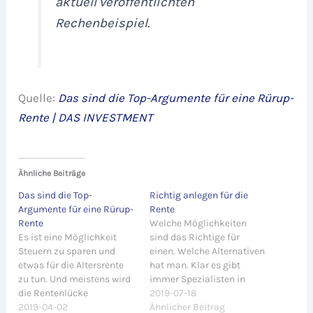
aktuell veröffentlichten
Rechenbeispiel.
Quelle:
Das sind die Top-Argumente für eine Rürup-
Rente | DAS INVESTMENT
Ähnliche Beiträge
Das sind die Top-
Richtig anlegen für die
Argumente für eine Rürup-
Rente
Rente
Welche Möglichkeiten
Es ist eine Möglichkeit
sind das Richtige für
Steuern zu sparen und
einen. Welche Alternativen
etwas für die Altersrente
hat man. Klar es gibt
zu tun. Und meistens wird
immer Spezialisten in
die Rentenlücke
bestimmten Bereichen.
2019-07-18
unterschätzt. Auf eine
2019-04-02
Hier wird eines der Themen
Ähnlicher Beitrag