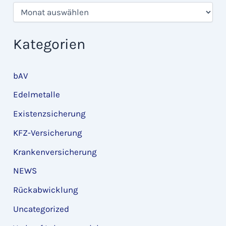
A
r
c
h
Kategorien
i
v
bAV
Edelmetalle
Existenzsicherung
KFZ-Versicherung
Krankenversicherung
NEWS
Rückabwicklung
Uncategorized